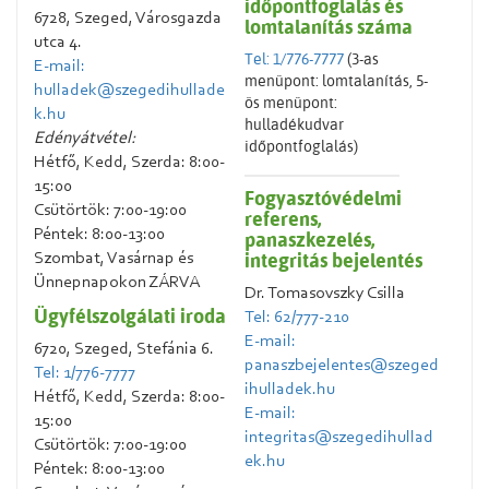
időpontfoglalás és
6728, Szeged, Városgazda
lomtalanítás száma
utca 4.
Tel: 1/776-7777
(3-as
E-mail:
menüpont: lomtalanítás, 5-
hulladek@szegedihullade
ös menüpont:
k.hu
hulladékudvar
Edényátvétel:
időpontfoglalás)
Hétfő, Kedd, Szerda: 8:00-
15:00
Fogyasztóvédelmi
Csütörtök: 7:00-19:00
referens,
Péntek: 8:00-13:00
panaszkezelés,
integritás bejelentés
Szombat, Vasárnap és
Ünnepnapokon ZÁRVA
Dr. Tomasovszky Csilla
Ügyfélszolgálati iroda
Tel: 62/777-210
E-mail:
6720, Szeged, Stefánia 6.
panaszbejelentes@szeged
Tel: 1/776-7777
ihulladek.hu
Hétfő, Kedd, Szerda: 8:00-
E-mail:
15:00
integritas@szegedihullad
Csütörtök: 7:00-19:00
ek.hu
Péntek: 8:00-13:00