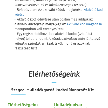
Társas
házi ügyintézés (közös képviselők,
lakásszövetkezetek és lakóközösségek részére):
- Belépés után:
Az aktiváló kódok megkérése:
Aktiváló kód
kérése
-
Aktiváló kód igénylése
után postán megküldjük az
aktiváló kulcso(ka)t, melye(ke)t az
Aktiváló kód megadása
menüpontban kell érvényesíteni.
- Egy regisztrációhoz több aktiváló kódot (szállítási
helyet) lehet rendelni.
A kódok aktiválása után láthatóvá
válnak a számlák
, a házak-lakók menü és azoknak
részletező listái.
Elérhetőségeink
Szegedi Hulladékgazdálkodási Nonprofit Kft.
Elérhetőségeink
Hulladékudvar