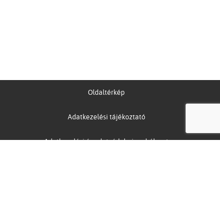
Oldaltérkép
Adatkezelési tájékoztató
Adatkezelési és adatvédelmi szabályzat
Akadálymentesítési nyilatkozat
Papírgyűjtés meghatalmazása