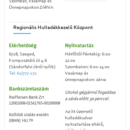
Szombat, Vasárnap és
Ünnepnapokon ZÁRVA
Regionális Hulladékkezelő Központ
Elérhetőség
Nyitvatartás
6728, Szeged,
Hétfőtől Péntekig: 6:00-
Komposztáló út 4-6
22:00
(Sándorfalvi útról nyílik)
Szombaton: 6:00-14:00
Tel: 62/777-272
Vasárnap és
ünnepnapokon: zárva
Bankszámlaszám
Utolsó gépjármű fogadása
Raiffeisen Bank Zrt
a zárás előtt 30 perccel.
12001008-01561765-00100008
Az itt üzemelő
Külföldi utalás esetén
hulladékudvar
(IBAN): HU 79
nyitvatartása eltérő,