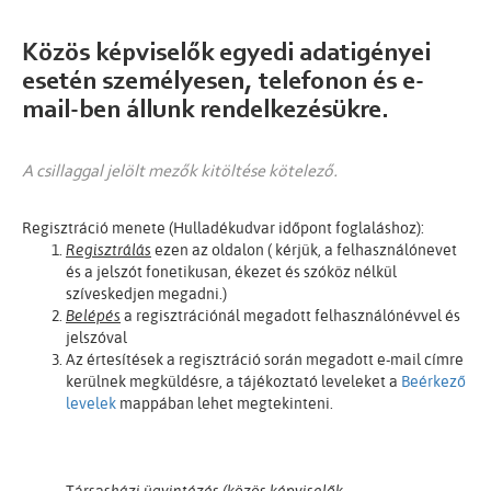
Közös képviselők egyedi adatigényei
esetén személyesen, telefonon és e-
mail-ben állunk rendelkezésükre.
A csillaggal jelölt mezők kitöltése kötelező.
Regisztráció menete (Hulladékudvar időpont foglaláshoz):
Regisztrálás
ezen az oldalon ( kérjük, a felhasználónevet
és a jelszót fonetikusan, ékezet és szóköz nélkül
szíveskedjen megadni.)
Belépés
a regisztrációnál megadott felhasználónévvel és
jelszóval
Az értesítések a regisztráció során megadott e-mail címre
kerülnek megküldésre, a tájékoztató leveleket a
Beérkező
levelek
mappában lehet megtekinteni.