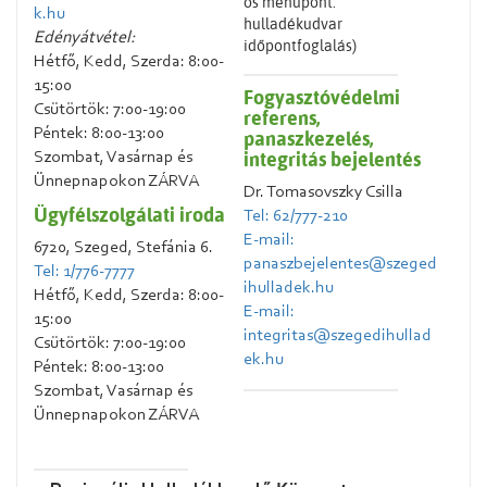
ös menüpont:
k.hu
hulladékudvar
Edényátvétel:
időpontfoglalás)
Hétfő, Kedd, Szerda: 8:00-
15:00
Fogyasztóvédelmi
Csütörtök: 7:00-19:00
referens,
Péntek: 8:00-13:00
panaszkezelés,
integritás bejelentés
Szombat, Vasárnap és
Ünnepnapokon ZÁRVA
Dr. Tomasovszky Csilla
Ügyfélszolgálati iroda
Tel: 62/777-210
E-mail:
6720, Szeged, Stefánia 6.
panaszbejelentes@szeged
Tel: 1/776-7777
ihulladek.hu
Hétfő, Kedd, Szerda: 8:00-
E-mail:
15:00
integritas@szegedihullad
Csütörtök: 7:00-19:00
ek.hu
Péntek: 8:00-13:00
Szombat, Vasárnap és
Ünnepnapokon ZÁRVA