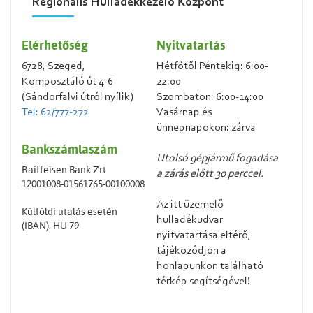
Regionális Hulladékkezelő Központ
Elérhetőség
Nyitvatartás
6728, Szeged,
Hétfőtől Péntekig: 6:00-
Komposztáló út 4-6
22:00
(Sándorfalvi útról nyílik)
Szombaton: 6:00-14:00
Tel: 62/777-272
Vasárnap és
ünnepnapokon: zárva
Bankszámlaszám
Utolsó gépjármű fogadása
Raiffeisen Bank Zrt
a zárás előtt 30 perccel.
12001008-01561765-00100008
Az itt üzemelő
Külföldi utalás esetén
hulladékudvar
(IBAN): HU 79
nyitvatartása eltérő,
tájékozódjon a
honlapunkon található
térkép segítségével!