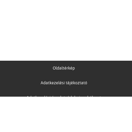
Oldaltérkép
Adatkezelési tájékoztató
Adatkezelési és adatvédelmi szabályzat
Akadálymentesítési nyilatkozat
Papírgyűjtés meghatalmazása