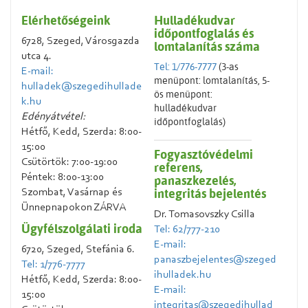
Elérhetőségeink
Hulladékudvar
időpontfoglalás és
6728, Szeged, Városgazda
lomtalanítás száma
utca 4.
Tel: 1/776-7777
(3-as
E-mail:
menüpont: lomtalanítás, 5-
hulladek@szegedihullade
ös menüpont:
k.hu
hulladékudvar
Edényátvétel:
időpontfoglalás)
Hétfő, Kedd, Szerda: 8:00-
15:00
Fogyasztóvédelmi
Csütörtök: 7:00-19:00
referens,
Péntek: 8:00-13:00
panaszkezelés,
integritás bejelentés
Szombat, Vasárnap és
Ünnepnapokon ZÁRVA
Dr. Tomasovszky Csilla
Ügyfélszolgálati iroda
Tel: 62/777-210
E-mail:
6720, Szeged, Stefánia 6.
panaszbejelentes@szeged
Tel: 1/776-7777
ihulladek.hu
Hétfő, Kedd, Szerda: 8:00-
E-mail:
15:00
integritas@szegedihullad