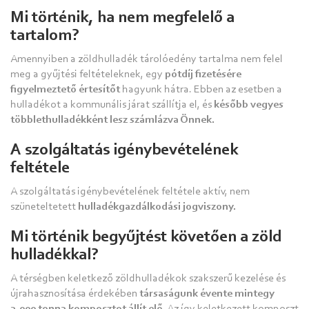
Mi történik, ha nem megfelelő a
tartalom?
Amennyiben a zöldhulladék tárolóedény tartalma nem felel
meg a gyűjtési feltételeknek, egy
pótdíj fizetésére
figyelmeztető értesítőt
hagyunk hátra. Ebben az esetben a
hulladékot a kommunális járat szállítja el, és
később vegyes
többlethulladékként lesz számlázva Önnek.
A szolgáltatás igénybevételének
feltétele
A szolgáltatás igénybevételének feltétele aktív, nem
szüneteltetett
hulladékgazdálkodási jogviszony.
Mi történik begyűjtést követően a zöld
hulladékkal?
A térségben keletkező zöldhulladékok szakszerű kezelése és
újrahasznosítása érdekében
társaságunk évente mintegy