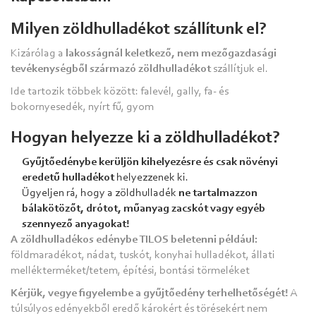
Milyen zöldhulladékot szállítunk el?
Kizárólag a
lakosságnál keletkező, nem mezőgazdasági
tevékenységből származó zöldhulladékot
szállítjuk el.
Ide tartozik többek között: falevél, gally, fa- és
bokornyesedék, nyírt fű, gyom
Hogyan helyezze ki a zöldhulladékot?
Gyűjtőedénybe kerüljön kihelyezésre és csak növényi
eredetű hulladékot
helyezzenek ki.
Ügyeljen rá, hogy a zöldhulladék
ne tartalmazzon
bálakötözőt, drótot, műanyag zacskót vagy egyéb
szennyező anyagokat!
A zöldhulladékos edénybe TILOS beletenni például:
földmaradékot, nádat, tuskót, konyhai hulladékot, állati
mellékterméket/tetem, építési, bontási törmeléket
Kérjük, vegye figyelembe a gyűjtőedény terhelhetőségét!
A
túlsúlyos edényekből eredő károkért és törésekért nem