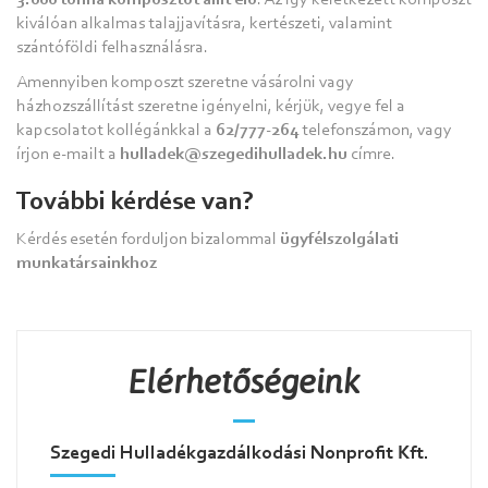
3.000 tonna komposztot állít elő
. Az így keletkezett komposzt
kiválóan alkalmas talajjavításra, kertészeti, valamint
szántóföldi felhasználásra.
Amennyiben komposzt szeretne vásárolni vagy
házhozszállítást szeretne igényelni, kérjük, vegye fel a
kapcsolatot kollégánkkal a
62/777-264
telefonszámon, vagy
írjon e-mailt a
hulladek@szegedihulladek.hu
címre.
További kérdése van?
Kérdés esetén forduljon bizalommal
ügyfélszolgálati
munkatársainkhoz
Elérhetőségeink
Szegedi Hulladékgazdálkodási Nonprofit Kft.