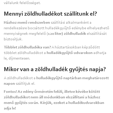
vállalunk felelősséget.
Mennyi zöldhulladékot szállítunk el?
Házhoz menő rendszerben
szállítási alkalmanként a
rendelkezésre bocsátott hulladékgyűjtő edénybe elhelyezhető
mennyiségnek megfelelő (
120 liter) zöldhulladék
elszállítását
biztosítjuk.
Többlet zöldhulladéka van?
A háztartásokban képződött
többlet zöldhulladékot a
hulladékgyűjtő udvarokon
adhatja
le, díjmentesen.
Mikor van a zöldhulladék gyűjtés napja?
A zöldhulladékot a
hulladékgyűjtő naptárban meghatározott
napon
szállítjuk el.
Fontos! Az edény űrméretén felüli, illetve kévébe kötött
zöldhulladékot nem áll módunkban elszállítani a házhoz
menő gyűjtés során. Kérjük, ezeket a hulladékudvarokban
adja le!