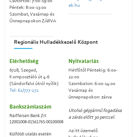
Csütörtök: 7:00-19:00
ek.hu
Péntek: 8:00-13:00
Szombat, Vasárnap és
Ünnepnapokon ZÁRVA
Regionális Hulladékkezelő Központ
Elérhetőség
Nyitvatartás
6728, Szeged,
Hétfőtől Péntekig: 6:00-
Komposztáló út 4-6
22:00
(Sándorfalvi útról nyílik)
Szombaton: 6:00-14:00
Tel: 62/777-272
Vasárnap és
ünnepnapokon: zárva
Bankszámlaszám
Utolsó gépjármű fogadása
Raiffeisen Bank Zrt
a zárás előtt 30 perccel.
12001008-01561765-00100008
Az itt üzemelő
Külföldi utalás esetén