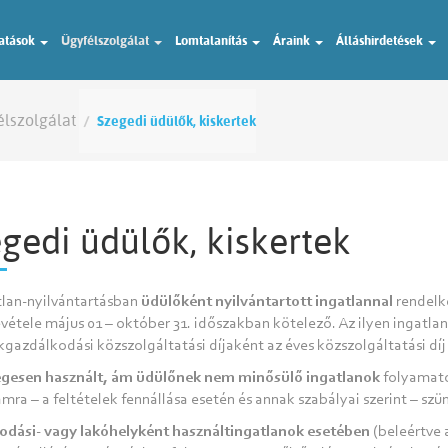
tatások
Ügyfélszolgálat
Lomtalanítás
Áraink
Álláshirdetések
élszolgálat
Szegedi üdülők, kiskertek
gedi üdülők, kiskertek
tlan-nyilvántartásban
üdülőként nyilvántartott ingatlannal
rendelke
vétele május 01 – október 31. időszakban kötelező. Az ilyen ingatla
kgazdálkodási közszolgáltatási díjaként az éves közszolgáltatási dí
egesen használt, ám üdülőnek nem minősülő ingatlanok
folyamatos
mra – a feltételek fennállása esetén és annak szabályai szerint – s
odási- vagy lakóhelyként használt
ingatlanok esetében
(beleértve 