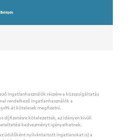
Belépés
ző Ingatlanhasználók részére a közszolgáltatás
nnal rendelkező Ingatlanhasználók a
j 50%-át kötelesek megfizetni.
 díjfizetésre kötelezettek, az idényen kívüli
züneteltetési kedvezményt igényelhetnek.
az üdülőként nyilvántartott ingatlanokat is) a