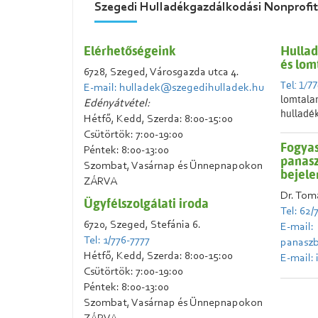
Szegedi Hulladékgazdálkodási Nonprofit
Elérhetőségeink
Hullad
és lom
6728, Szeged, Városgazda utca 4.
Tel: 1/7
E-mail: hulladek@szegedihulladek.hu
lomtalan
Edényátvétel:
hulladék
Hétfő, Kedd, Szerda: 8:00-15:00
Csütörtök: 7:00-19:00
Fogyas
Péntek: 8:00-13:00
panasz
Szombat, Vasárnap és Ünnepnapokon
bejele
ZÁRVA
Dr. Tom
Ügyfélszolgálati iroda
Tel: 62/
6720, Szeged, Stefánia 6.
E-mail:
Tel: 1/776-7777
panaszb
Hétfő, Kedd, Szerda: 8:00-15:00
E-mail:
Csütörtök: 7:00-19:00
Péntek: 8:00-13:00
Szombat, Vasárnap és Ünnepnapokon