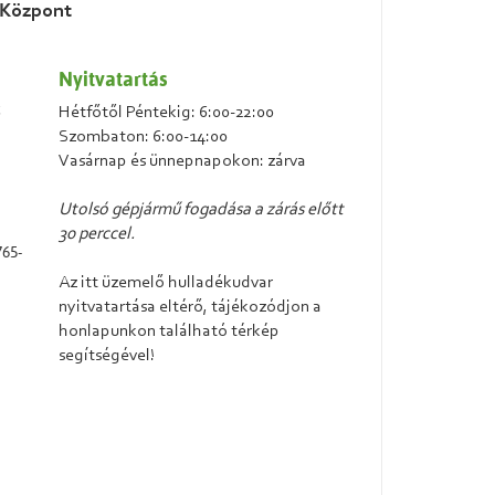
 Központ
Nyitvatartás
6
Hétfőtől Péntekig: 6:00-22:00
Szombaton: 6:00-14:00
Vasárnap és ünnepnapokon: zárva
Utolsó gépjármű fogadása a zárás előtt
30 perccel.
765-
Az itt üzemelő hulladékudvar
nyitvatartása eltérő, tájékozódjon a
honlapunkon található térkép
segítségével!