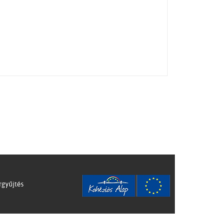
rgyűjtés