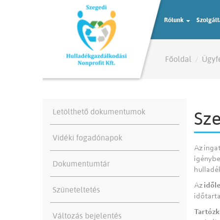
Rólunk
Szolgál
Főoldal
Ügyf
Letölthető dokumentumok
Sze
Vidéki fogadónapok
Az inga
igénybe
Dokumentumtár
hulladé
Az
idől
Szüneteltetés
időtarta
Tartózk
Változás bejelentés