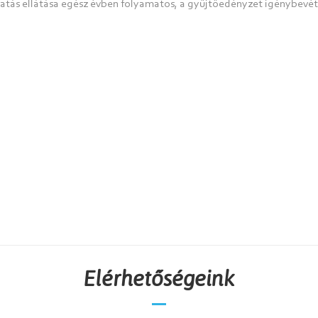
tatás ellátása egész évben folyamatos, a gyűjtőedényzet igénybevét
Elérhetőségeink