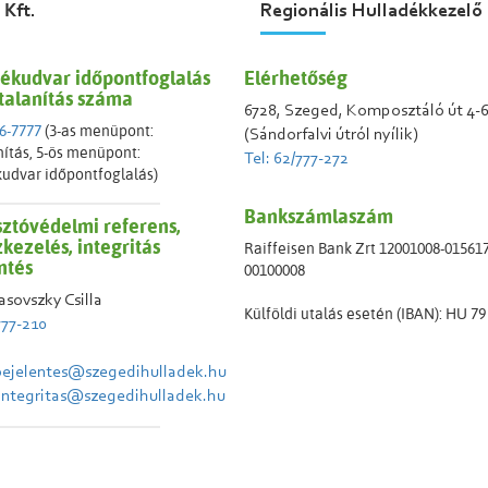
 Kft.
Regionális Hulladékkezelő
ékudvar időpontfoglalás
Elérhetőség
talanítás száma
6728, Szeged, Komposztáló út 4-
76-7777
(3-as menüpont:
(Sándorfalvi útról nyílik)
ítás, 5-ös menüpont:
Tel: 62/777-272
udvar időpontfoglalás)
Bankszámlaszám
ztóvédelmi referens,
kezelés, integritás
Raiffeisen Bank Zrt 12001008-01561
ntés
00100008
asovszky Csilla
Külföldi utalás esetén (IBAN): HU 79
777-210
ejelentes@szegedihulladek.hu
 integritas@szegedihulladek.hu