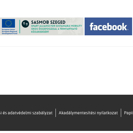
i és adatvédelmi szabályzat
Akadálymentesítési nyilatkozat
Papí