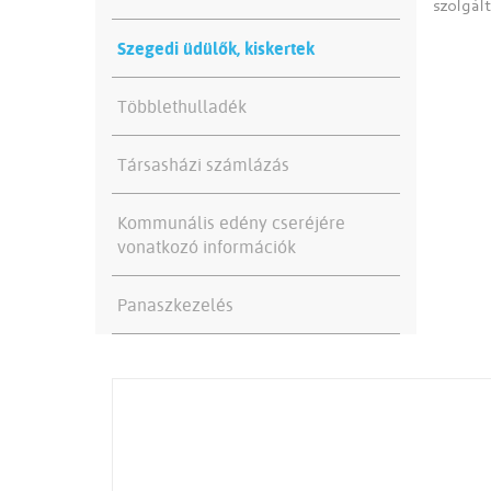
szolgál
Szegedi üdülők, kiskertek
Többlethulladék
Társasházi számlázás
Kommunális edény cseréjére
vonatkozó információk
Panaszkezelés